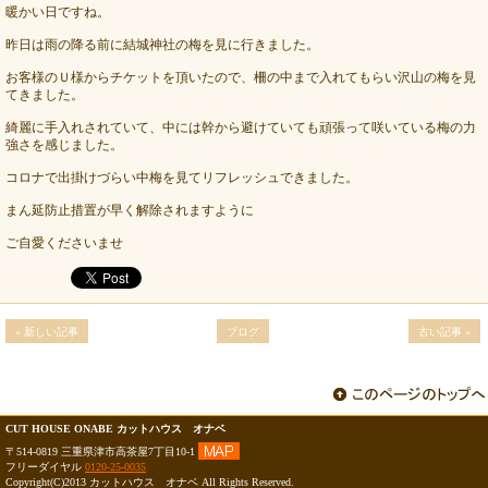
暖かい日ですね。
昨日は雨の降る前に結城神社の梅を見に行きました。
お客様のＵ様からチケットを頂いたので、柵の中まで入れてもらい沢山の梅を見
てきました。
綺麗に手入れされていて、中には幹から避けていても頑張って咲いている梅の力
強さを感じました。
コロナで出掛けづらい中梅を見てリフレッシュできました。
まん延防止措置が早く解除されますように
ご自愛くださいませ
« 新しい記事
ブログ
古い記事 »
CUT HOUSE ONABE カットハウス オナベ
〒514-0819 三重県津市高茶屋7丁目10-1
フリーダイヤル
0120-25-0035
Copyright(C)2013 カットハウス オナベ All Rights Reserved.