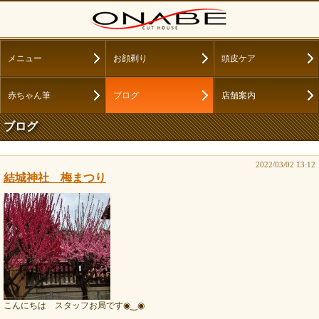
メニュー
お顔剃り
頭皮ケア
赤ちゃん筆
ブログ
店舗案内
ブログ
2022/03/02 13:12
結城神社 梅まつり
こんにちは スタッフお局です◉‿◉